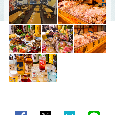
この店舗情報をシェアする
写真 | 漁港直送漁師小屋 新世界店
大阪府大阪市浪速区恵美須東２丁目４ー４
https://akr3973861288.owst.jp/gallery
お店情報をコピー
閉じる