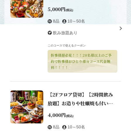
焼きも付いたご宴会コース5,000
5,000円
(税込)
円
8品
10～50名
飲み放題あり
このコースで使えるクーポン
幹事様超必見！！！20名様以上のご予
約で幹事様おひとり様分コース代金無
この店舗情報をシェアする
料！！！！
コース | 漁港直送漁師小屋 新世界店
大阪府大阪市浪速区恵美須東２丁目４ー４
【2Fフロア貸切】【2時間飲み
https://akr3973861288.owst.jp/courses
放題】お造りや牡蠣焼も付いた
お店情報をコピー
お手軽スタンダードコース
4,000円
(税込)
4,000円
8品
10～50名