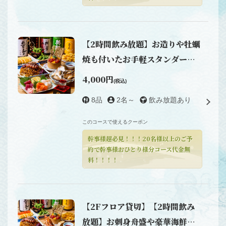
【2時間飲み放題】お造りや牡蠣
焼も付いたお手軽スタンダード
コース4,000円
4,000円
(税込)
8品
2名～
飲み放題あり
このコースで使えるクーポン
幹事様超必見！！！20名様以上のご予
約で幹事様おひとり様分コース代金無
料！！！！
【2Fフロア貸切】【2時間飲み
放題】お刺身舟盛や豪華海鮮浜