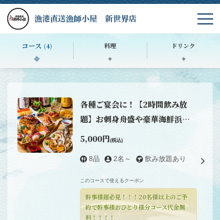
漁港直送漁師小屋 新世界店
コース
料理
ドリンク
(4)
各種ご宴会に！【2時間飲み放
題】お刺身舟盛や豪華海鮮浜焼
きも付いたご宴会コース5,000円
5,000円
(税込)
8品
2名～
飲み放題あり
このコースで使えるクーポン
幹事様超必見！！！20名様以上のご予
約で幹事様おひとり様分コース代金無
料！！！！