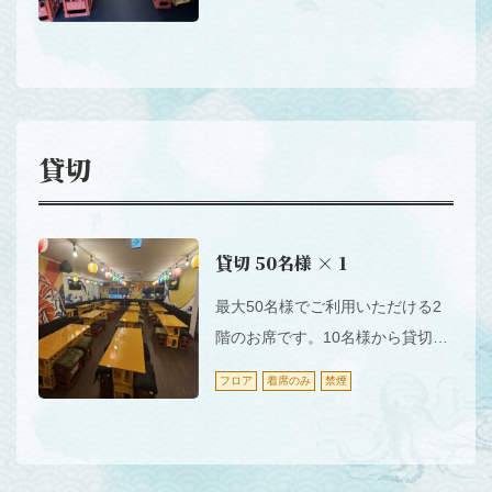
会も可能です。
貸切
貸切
50名様
× 1
最大50名様でご利用いただける2
階のお席です。10名様から貸切可
能でご利用時は「カラオケ」もご
この店舗情報をシェアする
フロア
着席のみ
禁煙
利用いただけます。
お席 | 漁港直送漁師小屋 新世界店
大阪府大阪市浪速区恵美須東２丁目４ー４
https://akr3973861288.owst.jp/seats